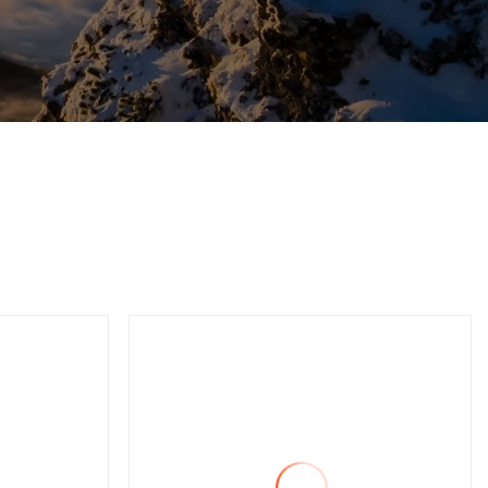
r
Serbatoio dell'acqua
della
pulita: aspirapolvere
 W
senza sacchetto da 850 ml
 cavo