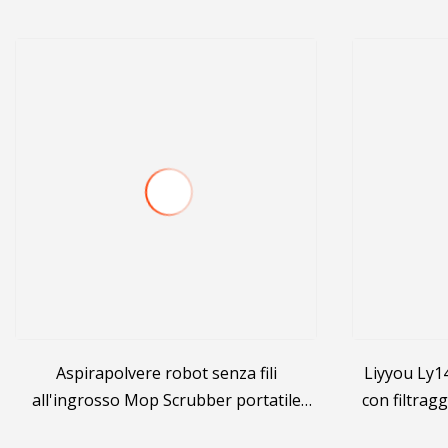
Aspirapolvere robot senza fili
Liyyou Ly1
all'ingrosso Mop Scrubber portatile
con filtrag
senza fili per pavimenti