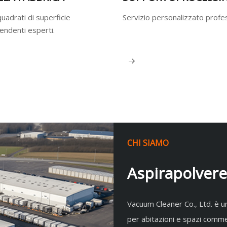
uadrati di superficie
Servizio personalizzato profe
ndenti esperti.
tro
Visualizza altro
CHI SIAMO
Aspirapolvere
Vacuum Cleaner Co., Ltd. è un'
per abitazioni e spazi commer