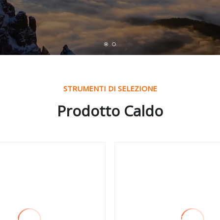
STRUMENTI DI SELEZIONE
Prodotto Caldo
apolvere portatile
Aspirapolvere UV pe
 fili portatile
materasso per acari 
funzione senza fili di
polvere OEM da 300
o design
7kpa di fabbrica con