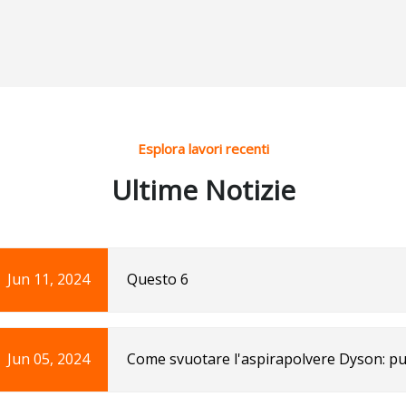
portatile Senza fili Aspira
fili a secco
Esplora lavori recenti
Ultime Notizie
Jun 11, 2024
Questo 6
Jun 05, 2024
Come svuotare l'aspirapolvere Dyson: pu