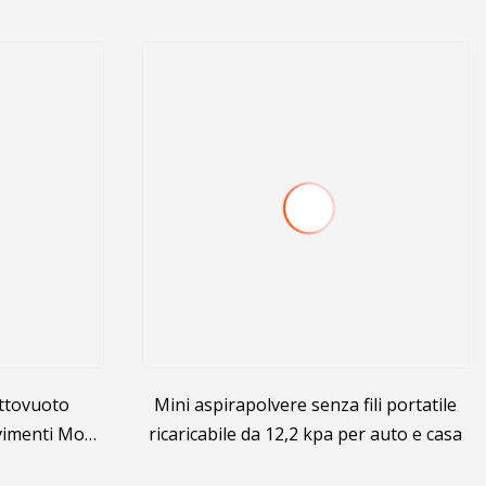
ottovuoto
Mini aspirapolvere senza fili portatile
avimenti Mop
ricaricabile da 12,2 kpa per auto e casa
to in mano