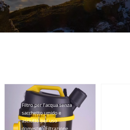
Filtro per l'acqua senza
Aspir
sacchetto umido e
senza
asciutto per uso
multi
domestico Filtrazione
nuov