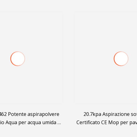
462 Potente aspirapolvere
20.7kpa Aspirazione s
gio Aqua per acqua umida e
Certificato CE Mop per p
secca 1400W
Per uso domestico Tenu